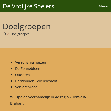
Ga
De Vrolijke Spelers
Menu
naar
inhoud
Doelgroepen
>
Doelgroepen
Verzorgingshuizen
De Zonnebloem
Ouderen
Herwonnen Levenskracht
Seniorenraad
Wij spelen voornamelijk in de regio ZuidWest-
Brabant.